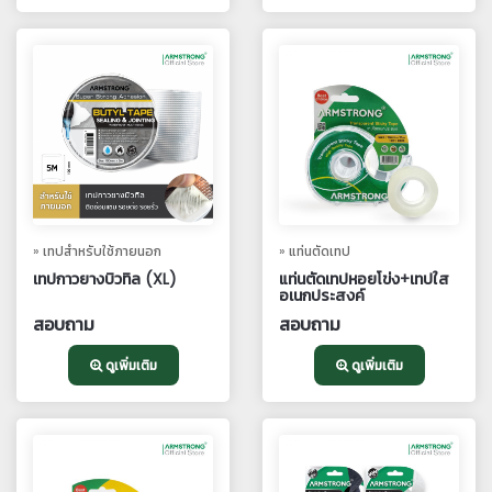
» เทปสำหรับใช้ภายนอก
» แท่นตัดเทป
เทปกาวยางบิวทิล (XL)
แท่นตัดเทปหอยโข่ง+เทปใส
อเนกประสงค์
สอบถาม
สอบถาม
ดูเพิ่มเติม
ดูเพิ่มเติม