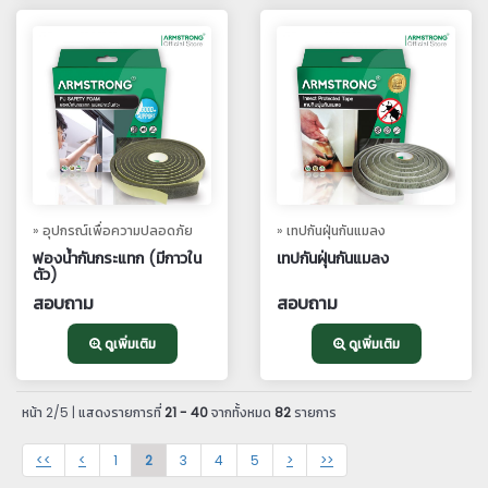
» อุปกรณ์เพื่อความปลอดภัย
» เทปกันฝุ่นกันแมลง
ฟองน้ำกันกระแทก (มีกาวใน
เทปกันฝุ่นกันแมลง
ตัว)
สอบถาม
สอบถาม
ดูเพิ่มเติม
ดูเพิ่มเติม
หน้า 2/5 | แสดงรายการที่
21 - 40
จากทั้งหมด
82
รายการ
<<
<
1
2
3
4
5
>
>>