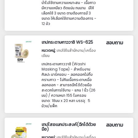
นำไปใช้ตามความเหมาะสม - เนื้อกาว
มีความเหนียว ติดแน่น ทนนาน มีให้
เลือกใช้ 3 ขนาด ตามต้องการมี 3
ขนาด ให้เลือกใช้ตามความต้องการ -
12 ม้ว
เทปกระดาษกาววาชิ WS-625
สอบถาม
หมวดหมู่:
เทปใช้ในสำนักงาน/เครื่อง
เขียน
เทปกระดาษกาววาชิ (Washi
Masking Tape) - สำหรับงาน
ศิลปะ มาร์คขอบ - ลอกออกไม่ทิ้ง
คราบกาว - ไม่กินเนื้อกระดาษเมื่อ
ลอกออก - สามารถฉีกได้ด้วยมือ
สะดวกในการใช้งาน - แกน 1 นิ้ว (26
มม) / ความหนา 155 ไมครอน
ขนาด: 18มม x 20 หลา บรรจุ: 5
ม้วน/แพ็ค
เทปใสอเนกประสงค์(ฉีกได้ด้วย
สอบถาม
มือ)
หมวดหมู่:
เทปใช้ในสำนักงาน/เครื่อง