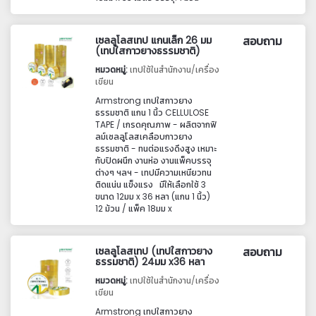
เซลลูโลสเทป แกนเล็ก 26 มม
สอบถาม
(เทปใสกาวยางธรรมชาติ)
หมวดหมู่:
เทปใช้ในสำนักงาน/เครื่อง
เขียน
Armstrong เทปใสกาวยาง
ธรรมชาติ แกน 1 นิ้ว CELLULOSE
TAPE / เกรดคุณภาพ - ผลิตจากฟิ
ลม์เซลลูโลสเคลือบกาวยาง
ธรรมชาติ - ทนต่อแรงดึงสูง เหมาะ
กับปิดผนึก งานห่อ งานแพ็คบรรจุ
ต่างๆ ฯลฯ - เทปมีความเหนียวทน
ติดแน่น แข็งแรง มีให้เลือกใช้ 3
ขนาด 12มม x 36 หลา (แกน 1 นิ้ว)
12 ม้วน / แพ็ค 18มม x
เซลลูโลสเทป (เทปใสกาวยาง
สอบถาม
ธรรมชาติ) 24มม x36 หลา
หมวดหมู่:
เทปใช้ในสำนักงาน/เครื่อง
เขียน
Armstrong เทปใสกาวยาง