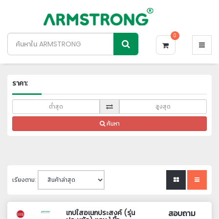
0
ราคา:
ค้นหา
เรียงตาม:
เทปใสอเนกประสงค์ (รุ่น
สอบถาม