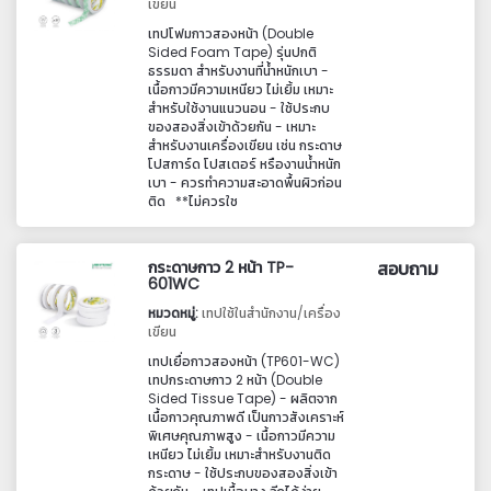
เขียน
เทปโฟมกาวสองหน้า (Double
Sided Foam Tape) รุ่นปกติ
ธรรมดา สำหรับงานที่น้ำหนักเบา -
เนื้อกาวมีความเหนียว ไม่เยิ้ม เหมาะ
สำหรับใช้งานแนวนอน - ใช้ประกบ
ของสองสิ่งเข้าด้วยกัน - เหมาะ
สำหรับงานเครื่องเขียน เช่น กระดาษ
โปสการ์ด โปสเตอร์ หรืองานน้ำหนัก
เบา - ควรทำความสะอาดพื้นผิวก่อน
ติด **ไม่ควรใช
กระดาษกาว 2 หน้า TP-
สอบถาม
601WC
หมวดหมู่:
เทปใช้ในสำนักงาน/เครื่อง
เขียน
เทปเยื่อกาวสองหน้า (TP601-WC)
เทปกระดาษกาว 2 หน้า (Double
Sided Tissue Tape) - ผลิตจาก
เนื้อกาวคุณภาพดี เป็นกาวสังเคราะห์
พิเศษคุณภาพสูง - เนื้อกาวมีความ
เหนียว ไม่เยิ้ม เหมาะสำหรับงานติด
กระดาษ - ใช้ประกบของสองสิ่งเข้า